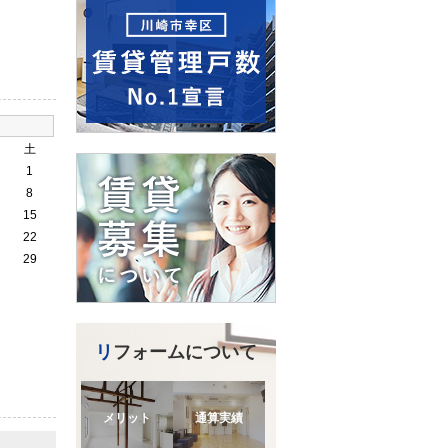
土
1
8
15
22
29
リフォームについて
メリット
通算実績