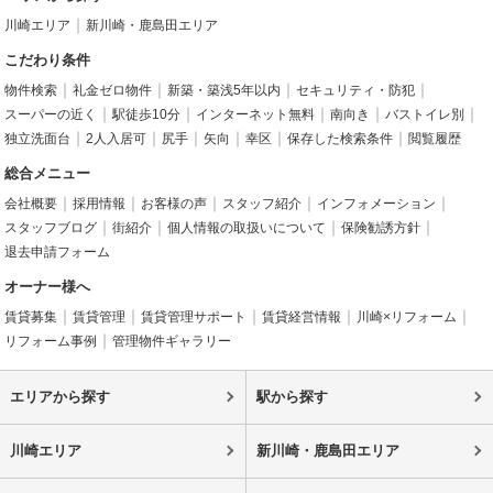
川崎エリア
新川崎・鹿島田エリア
こだわり条件
物件検索
礼金ゼロ物件
新築・築浅5年以内
セキュリティ・防犯
スーパーの近く
駅徒歩10分
インターネット無料
南向き
バストイレ別
独立洗面台
2人入居可
尻手
矢向
幸区
保存した検索条件
閲覧履歴
総合メニュー
会社概要
採用情報
お客様の声
スタッフ紹介
インフォメーション
スタッフブログ
街紹介
個人情報の取扱いについて
保険勧誘方針
退去申請フォーム
オーナー様へ
賃貸募集
賃貸管理
賃貸管理サポート
賃貸経営情報
川崎×リフォーム
リフォーム事例
管理物件ギャラリー
エリアから探す
駅から探す
川崎エリア
新川崎・鹿島田エリア