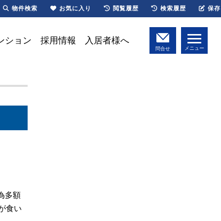
物件検索
お気に入り
閲覧履歴
検索履歴
保存
ンション
採用情報
入居者様へ
メニュー
問合せ
為多額
が食い