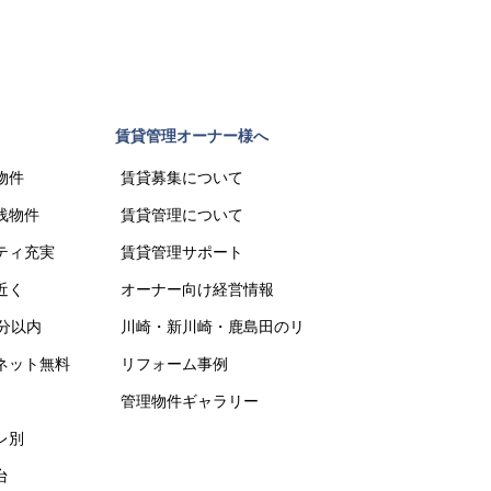
賃貸管理オーナー様へ
お問い合わ
物件
賃貸募集について
総合問い
浅物件
賃貸管理について
入居者様
ティ充実
賃貸管理サポート
お部屋探
近く
オーナー向け経営情報
内見申込
0分以内
川崎・新川崎・鹿島田のリフォーム
入居審査
ネット無料
リフォーム事例
退去申請
管理物件ギャラリー
レ別
台