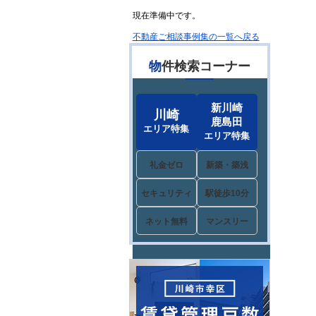
現在準備中です。
不動産ご相談事例集の一覧へ戻る
物件検索コーナー
新川崎
川崎
鹿島田
エリア特集
エリア特集
礼金ゼロ
新築・築浅
セキュリティ
駅徒歩10分
ネット無料
マンスリー