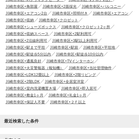
川崎市幸区+角部屋
川崎市幸区+2面採光
川崎市幸区+バルコニー
川崎市幸区+エアコン2台
川崎市幸区+照明付き
川崎市幸区+エアコン
川崎市幸区+収納
川崎市幸区+クロゼット
川崎市幸区+シューズボックス
川崎市幸区+クロゼット2ヶ所
川崎市幸区+収納スペース
川崎市幸区+2駅利用可
川崎市幸区+2沿線利用可
川崎市幸区+3駅以上利用可
川崎市幸区+駅まで平坦
川崎市幸区+駅前
川崎市幸区+平坦地
川崎市幸区+駅徒歩5分以内
川崎市幸区+駅徒歩10分以内
川崎市幸区+通風良好
川崎市幸区+TVインターホン
川崎市幸区+火災警報器（報知機）
川崎市幸区+当社管理物件
川崎市幸区+LDK12畳以上
川崎市幸区+2階リビング
川崎市幸区+2階LDK
川崎市幸区+全居室洋室
川崎市幸区+室内洗濯機置き場
川崎市幸区+即入居可
川崎市幸区+敷金1ヶ月
川崎市幸区+礼金1ヶ月
川崎市幸区+保証人不要
川崎市幸区+２Ｆ以上
最近検索した条件