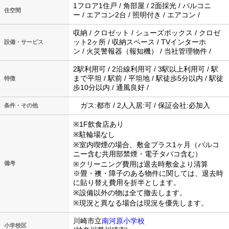
1フロア1住戸 / 角部屋 / 2面採光 / バルコニ
住空間
ー / エアコン2台 / 照明付き / エアコン /
収納 / クロゼット / シューズボックス / クロゼ
ット2ヶ所 / 収納スペース / TVインターホ
設備・サービス
ン / 火災警報器（報知機） / 当社管理物件 /
2駅利用可 / 2沿線利用可 / 3駅以上利用可 / 駅
まで平坦 / 駅前 / 平坦地 / 駅徒歩5分以内 / 駅徒
特徴
歩10分以内 / 通風良好 /
ガス:都市 / 2人入居:可 / 保証会社:必加入
条件・その他
※1F飲食店あり
※駐輪場なし
※室内喫煙の場合、敷金プラス1ヶ月（バルコ
ニー含む共用部禁煙・電子タバコ含む）
備考
※クリーニング費用は退去時敷金より清算
※畳・襖・障子のある物件に関しては、退去時
に貼り替え費用を折半とします。
※設備以外の物は全て撤去します。
※現況と異なる場合は現況を優先します。
川崎市立
南河原小学校
小学校区