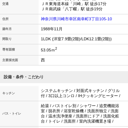
ＪＲ東海道本線「川崎」駅 徒歩17分
交通
ＪＲ南武線「八丁畷」駅 徒歩19分
神奈川県川崎市幸区南幸町3丁目105-10
住所
1988年11月
築年月
1LDK (洋室7.9畳(2階)/LDK12.1畳(2階))
間取り
2
53.05ｍ
専有面積
西
主要採光面
設備・条件・こだわり
システムキッチン / 対面式キッチン / グリル
キッチン
付 / 3口以上コンロ / IHクッキングヒーター /
給湯 / バストイレ別 / シャワー / 追焚機能浴
室 / 脱衣所 / 浴室乾燥機 / 洗面所独立 / 洗面
バス・トイレ
台 / 温水洗浄便座 / 洗面所にドア / 洗面化粧
台 / トイレ / 洗面所 / 室内洗濯機置き場 /