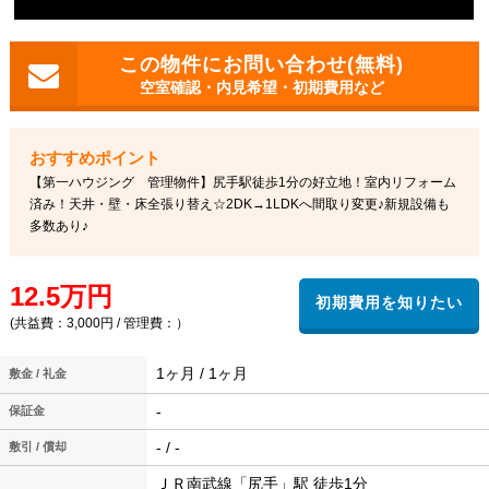
空室確認・内見希望・初期費用など
【第一ハウジング 管理物件】尻手駅徒歩1分の好立地！室内リフォーム
済み！天井・壁・床全張り替え☆2DK→1LDKへ間取り変更♪新規設備も
多数あり♪
12.5万円
(共益費：3,000円 / 管理費：）
1ヶ月 / 1ヶ月
敷金 / 礼金
-
保証金
- / -
敷引 / 償却
ＪＲ南武線「尻手」駅 徒歩1分