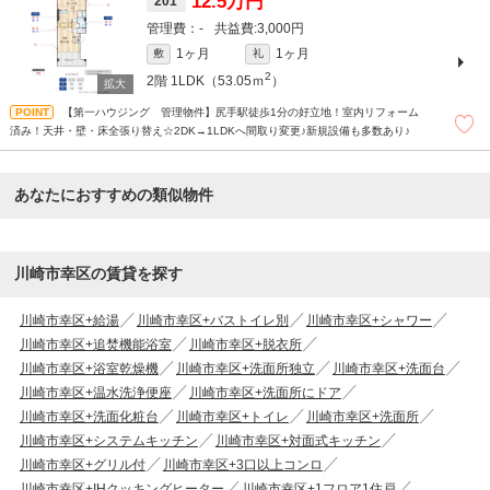
12.5万円
201
-
3,000円
1ヶ月
1ヶ月
敷
礼
2
2階
1LDK（53.05ｍ
）
【第一ハウジング 管理物件】尻手駅徒歩1分の好立地！室内リフォーム
済み！天井・壁・床全張り替え☆2DK→1LDKへ間取り変更♪新規設備も多数あり♪
あなたにおすすめの類似物件
川崎市幸区の賃貸を探す
川崎市幸区+給湯
川崎市幸区+バストイレ別
川崎市幸区+シャワー
川崎市幸区+追焚機能浴室
川崎市幸区+脱衣所
川崎市幸区+浴室乾燥機
川崎市幸区+洗面所独立
川崎市幸区+洗面台
川崎市幸区+温水洗浄便座
川崎市幸区+洗面所にドア
川崎市幸区+洗面化粧台
川崎市幸区+トイレ
川崎市幸区+洗面所
川崎市幸区+システムキッチン
川崎市幸区+対面式キッチン
川崎市幸区+グリル付
川崎市幸区+3口以上コンロ
川崎市幸区+IHクッキングヒーター
川崎市幸区+1フロア1住戸