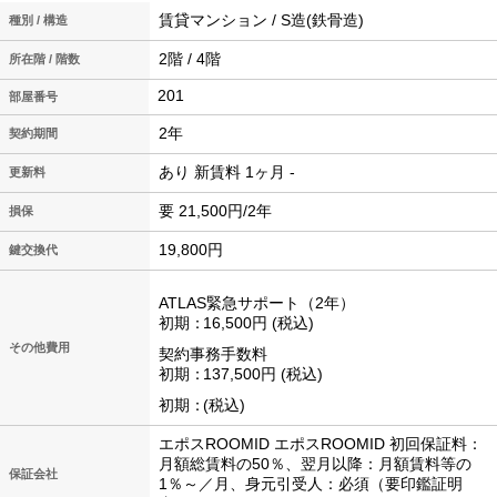
賃貸マンション / S造(鉄骨造)
種別 / 構造
2階 / 4階
所在階 / 階数
201
2年
契約期間
あり 新賃料 1ヶ月 -
更新料
要 21,500円/2年
損保
19,800円
鍵交換代
ATLAS緊急サポート（2年）
初期
16,500円
税込
その他費用
契約事務手数料
初期
137,500円
税込
初期
税込
エポスROOMID エポスROOMID 初回保証料：
月額総賃料の50％、翌月以降：月額賃料等の
保証会社
1％～／月、身元引受人：必須（要印鑑証明