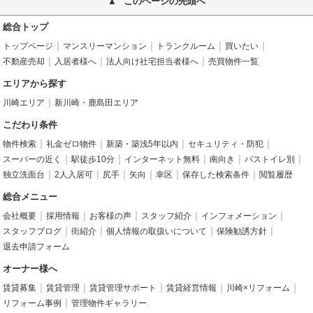
このページの先頭へ
総合トップ
トップページ
マンスリーマンション
トランクルーム
買いたい
不動産売却
入居者様へ
法人向け社宅担当者様へ
売買物件一覧
エリアから探す
川崎エリア
新川崎・鹿島田エリア
こだわり条件
物件検索
礼金ゼロ物件
新築・築浅5年以内
セキュリティ・防犯
スーパーの近く
駅徒歩10分
インターネット無料
南向き
バストイレ別
独立洗面台
2人入居可
尻手
矢向
幸区
保存した検索条件
閲覧履歴
総合メニュー
会社概要
採用情報
お客様の声
スタッフ紹介
インフォメーション
スタッフブログ
街紹介
個人情報の取扱いについて
保険勧誘方針
退去申請フォーム
オーナー様へ
賃貸募集
賃貸管理
賃貸管理サポート
賃貸経営情報
川崎×リフォーム
リフォーム事例
管理物件ギャラリー