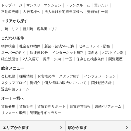
トップページ
マンスリーマンション
トランクルーム
買いたい
不動産売却
入居者様へ
法人向け社宅担当者様へ
売買物件一覧
エリアから探す
川崎エリア
新川崎・鹿島田エリア
こだわり条件
物件検索
礼金ゼロ物件
新築・築浅5年以内
セキュリティ・防犯
スーパーの近く
駅徒歩10分
インターネット無料
南向き
バストイレ別
独立洗面台
2人入居可
尻手
矢向
幸区
保存した検索条件
閲覧履歴
総合メニュー
会社概要
採用情報
お客様の声
スタッフ紹介
インフォメーション
スタッフブログ
街紹介
個人情報の取扱いについて
保険勧誘方針
退去申請フォーム
オーナー様へ
賃貸募集
賃貸管理
賃貸管理サポート
賃貸経営情報
川崎×リフォーム
リフォーム事例
管理物件ギャラリー
エリアから探す
駅から探す